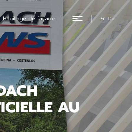
Habillage de façade
Fr
De
 DACH
FICIELLE AU