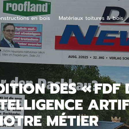
nstructions en bois
Matériaux toitures & bois
ITION DES « FDF
NTELLIGENCE ARTI
NOTRE MÉTIER