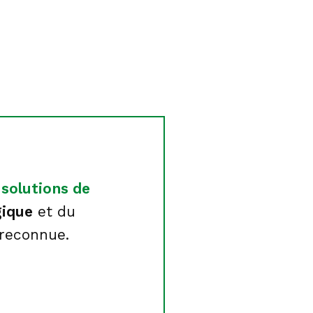
t
solutions de
gique
et du
 reconnue.