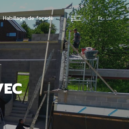
Habillage de façade
Fr
De
VEC