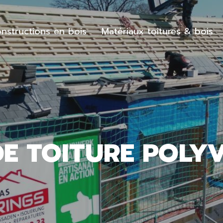
nstructions en bois
Matériaux toitures & bois
DE TOITURE POLY