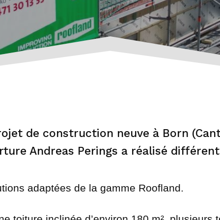
ojet de construction neuve à Born (Cant
rture Andreas Perings a réalisé différent
olutions adaptées de la gamme Roofland.
 toiture inclinée d’environ 180 m², plusieurs t