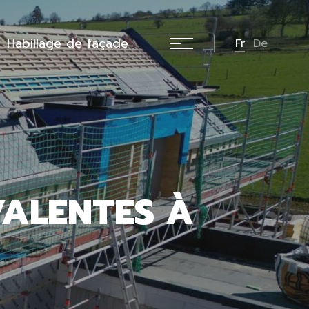
Habillage de façade
Fr
De
VALENTES À