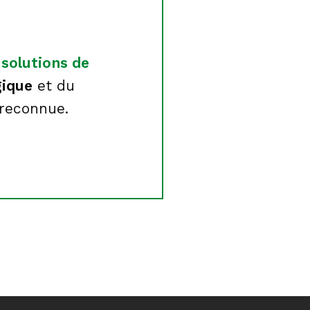
t
solutions de
gique
et du
 reconnue.